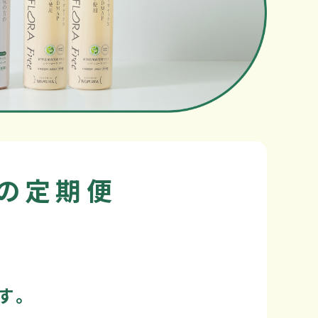
の定期便
す。