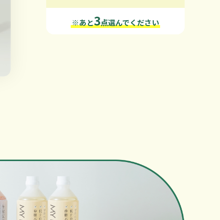
3
※あと
点選んでください