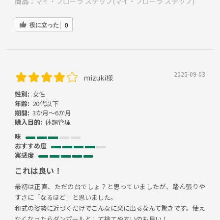
商品：
マイ・フローラ ステップ(マイ・フローラ ステップ)
役に立った
0
2025-09-03
mizuki様
性別:
女性
年齢:
20代以下
期間:
3か月～6か月
購入目的:
体調管理
味
おすすめ度
実感度
これは良い！
最初は正直、ただの台でしょ？と思っていましたが、踏ん張りや
すさに「なるほど」と思いました。
和式の姿勢に近づくだけでこんなに楽に出るなんて驚きです。使え
なくなったらダンボールとして捨てやすいのも良い！