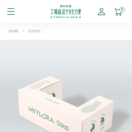
0
HOME
»
GOODS