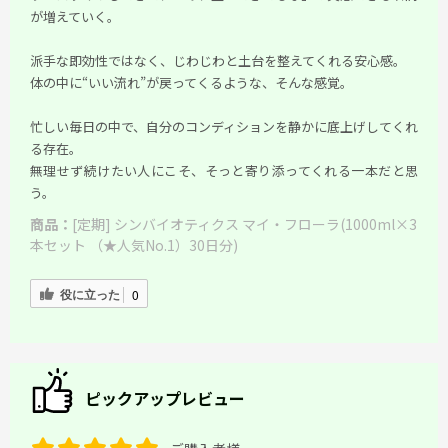
が増えていく。
派手な即効性ではなく、じわじわと土台を整えてくれる安心感。
体の中に“いい流れ”が戻ってくるような、そんな感覚。
忙しい毎日の中で、自分のコンディションを静かに底上げしてくれ
る存在。
無理せず続けたい人にこそ、そっと寄り添ってくれる一本だと思
う。
商品：
[定期] シンバイオティクス マイ・フローラ(1000ml×3
本セット （★人気No.1）30日分)
役に立った
0
ピックアップレビュー