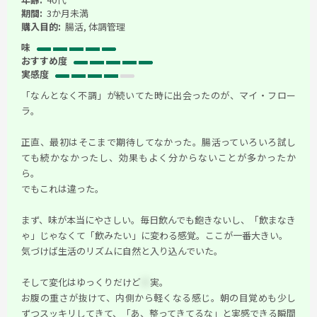
期間:
3か月未満
購入目的:
腸活, 体調管理
味
おすすめ度
実感度
「なんとなく不調」が続いてた時に出会ったのが、マイ・フロー
ラ。
正直、最初はそこまで期待してなかった。腸活っていろいろ試し
ても続かなかったし、効果もよく分からないことが多かったか
ら。
でもこれは違った。
まず、味が本当にやさしい。毎日飲んでも飽きないし、「飲まなき
ゃ」じゃなくて「飲みたい」に変わる感覚。ここが一番大きい。
気づけば生活のリズムに自然と入り込んでいた。
そして変化はゆっくりだけど
＊
実。
お腹の重さが抜けて、内側から軽くなる感じ。朝の目覚めも少し
ずつスッキリしてきて、「あ、整ってきてるな」と実感できる瞬間