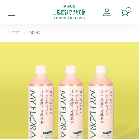
0
HOME
»
DRINK