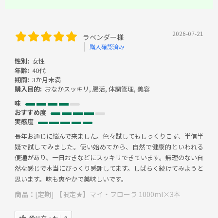
2026-07-21
ラベンダー様
購入確認済み
性別:
女性
年齢:
40代
期間:
3か月未満
購入目的:
おなかスッキリ, 腸活, 体調管理, 美容
味
おすすめ度
実感度
長年お通じに悩んで来ました。色々試してもしっくりこず、半信半
疑で試してみました。使い始めてから、自然で健康的といわれる
便通があり、一日おきなどにスッキリできています。無理のない自
然な感じで本当にびっくり感謝してます。しばらく続けてみようと
思います。味も爽やかで美味しいです。
商品：
[定期] 【限定★】マイ・フローラ 1000ml×3本