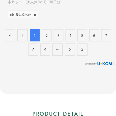
本セット （★人気No.1）30日分)
役に立った
0
​1
​2
​3
​4
​5
​6
​7
​8
​9
PRODUCT DETAIL