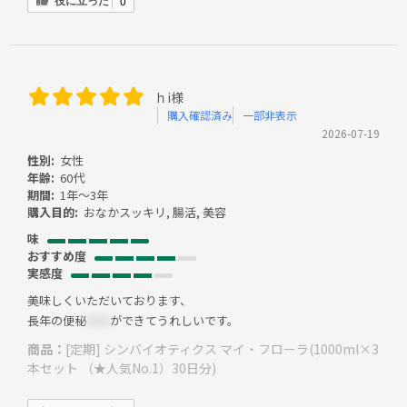
役に立った
0
ｈi様
購入確認済み
一部非表示
2026-07-19
性別:
女性
年齢:
60代
期間:
1年～3年
購入目的:
おなかスッキリ, 腸活, 美容
味
おすすめ度
実感度
美味しくいただいております、
長年の便秘
＊＊
ができてうれしいです。
商品：
[定期] シンバイオティクス マイ・フローラ(1000ml×3
本セット （★人気No.1）30日分)