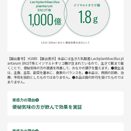
【届出番号】 H1085 【届出表示】本品には生きた乳酸菌
Lactiplantibacillus pl
antarum
SN13T株とイソマルトオリゴ糖が含まれているので、生きて腸まで届
くことで、便秘気味の方の便通を改善して、おなかの調子を整えます。●食生活
は、主食、主菜、副菜を基本に、食事のバランスを。●本品は、疾病の診断、治
療、予防を目的としたものではありません。●本品は国の許可を受けたものでは
ありません。
実感力の理由❶
便秘気味の方が飲んで効果を実証
実感力の理由❷