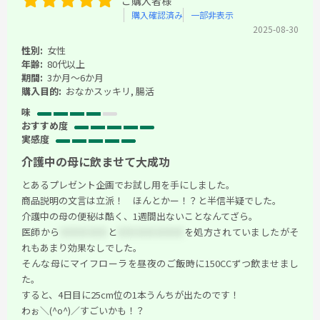
ご購入者様
購入確認済み
一部非表示
2025-08-30
性別:
女性
年齢:
80代以上
期間:
3か月～6か月
購入目的:
おなかスッキリ, 腸活
味
おすすめ度
実感度
介護中の母に飲ませて大成功
とあるプレゼント企画でお試し用を手にしました。
商品説明の文言は立派！ ほんとかー！？と半信半疑でした。
介護中の母の便秘は酷く、1週間出ないことなんてざら。
医師から
＊＊＊＊＊
と
＊
＊＊＊＊＊＊
を処方されていましたがそ
れもあまり効果なしでした。
そんな母にマイフローラを昼夜のご飯時に150CCずつ飲ませまし
た。
すると、4日目に25cm位の1本うんちが出たのです！
わぉ＼(^o^)／すごいかも！？