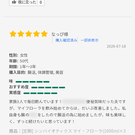
役に立った
0
なっぴ様
購入確認済み
一部非表示
2026-07-18
性別:
女性
年齢:
50代
期間:
1年～3年
購入目的:
腸活, 体調管理, 美容
味
おすすめ度
実感度
家族3人で毎日飲んでいます！
＊＊＊＊＊＊
便秘気味だった夫です
が、マイフローラを飲み始めてからは、だいぶ改善しました。私
自身も腸の
＊＊
をしたので腸活の為に始めましたが、味も美味し
く、ずっと続けたいと思っています！
商品：
[定期] シンバイオティクス マイ・フローラ(1000ml×3