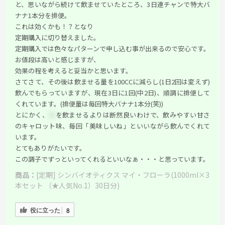
と、思いながら続けて飲ませていたところ、3日連チャンで特大バ
ナナ1本分を排便。
これは効くかも！？となり
定期購入に切り替えました。
定期購入では色々なパターンで申し込む事が出来るので安心です。
お値段は高いと感じますが、
効果の程を考えると妥当かと思います。
さてさて、その後は飲ませる量を100CCに減らし(1日2回は変えず)
飲んでもらっていますが、現在3日に1回(中2日)、順調に排便して
くれています。(排便量は毎回特大バナナ1本分(笑))
とにかく、
＊
を飲ませるよりは断然良いわけで、飲みやすい甘さ
のキャロット味、毎回「美味しいね」といいながら飲んでくれて
います。
とてもありがたいです。
この調子でずっといってくれるといいなぁ・・・と思っています。
商品：
[定期] シンバイオティクス マイ・フローラ(1000ml×3
本セット （★人気No.1）30日分)
役に立った
8