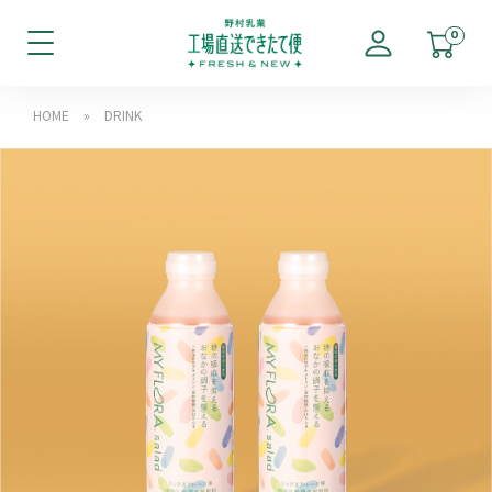
0
HOME
»
DRINK