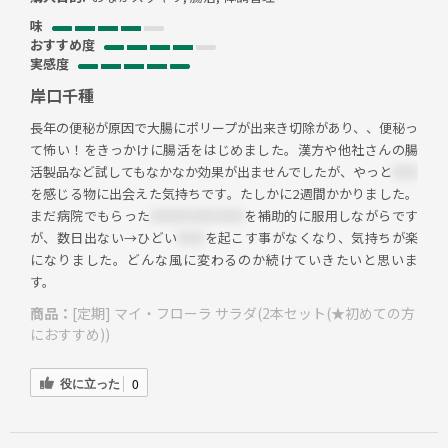
味
おすすめ度
実感度
岸口千種
長年の便秘が原因で大腸にポリープが出来き切除があり、、便秘っ
て怖い！をきっかけに腸活をはじめました。漢方や他社さんの腸
活製品など試してもなかなか効果が出ませんでしたが、やっと
＊＊
を感じる物に出会えた気持ちです。たしかに2週間かかりました。
まだ病院でもらった
＊＊＊＊＊＊＊
を補助的に服用しながらです
が、数日出ない→ひどい
＊＊
を起こす事がなくなり、気持ちが楽
になりました。どんな風に変わるのか続けていきたいと思いま
す。
商品：
[定期] マイ・フローラ サラダ(2本セット(★初めての方
におすすめ))
役に立った
0