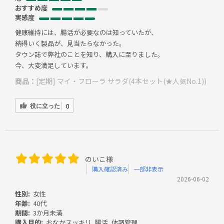
おすすめ度
実感度
健康維持には、腸活が必要なのは知っていたが、
納得いく製品が、見当たらなかった。
タウン誌で弊社のことを知り、購入に至りました。
今、大変満足しています。
商品：
[定期] マイ・フローラ サラダ(4本セット(★人気No.1))
役に立った
0
のいこ様
購入確認済み
一部非表示
2026-06-02
性別:
女性
年齢:
40代
期間:
3か月未満
購入目的:
おなかスッキリ, 腸活, 体調管理