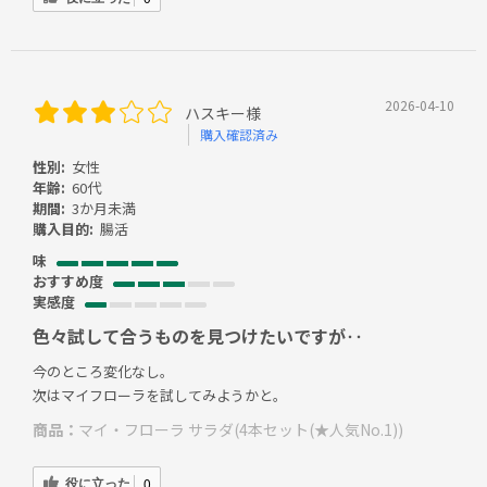
2026-04-10
ハスキー様
購入確認済み
性別:
女性
年齢:
60代
期間:
3か月未満
購入目的:
腸活
味
おすすめ度
実感度
色々試して合うものを見つけたいですが‥
今のところ変化なし。
次はマイフローラを試してみようかと。
商品：
マイ・フローラ サラダ(4本セット(★人気No.1))
役に立った
0