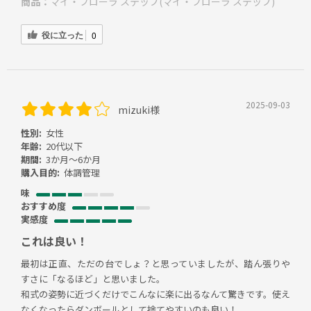
商品：
マイ・フローラ ステップ(マイ・フローラ ステップ)
役に立った
0
2025-09-03
mizuki様
性別:
女性
年齢:
20代以下
期間:
3か月～6か月
購入目的:
体調管理
味
おすすめ度
実感度
これは良い！
最初は正直、ただの台でしょ？と思っていましたが、踏ん張りや
すさに「なるほど」と思いました。
和式の姿勢に近づくだけでこんなに楽に出るなんて驚きです。使え
なくなったらダンボールとして捨てやすいのも良い！