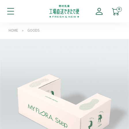
0
HOME
»
GOODS