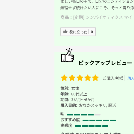
忙しい毎日の中で、自分のコンディション
無理せず続けたい人にこそ、そっと寄り添
商品：
[定期] シンバイオティクス マイ・
役に立った
0
ピックアップレビュー
ご購入者様
購
性別:
女性
年齢:
80代以上
期間:
3か月～6か月
購入目的:
おなかスッキリ, 腸活
味
おすすめ度
実感度