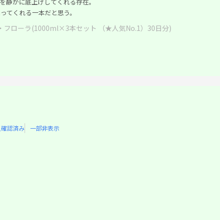
を静かに底上げしてくれる存在。
ってくれる一本だと思う。
フローラ(1000ml×3本セット （★人気No.1）30日分)
入確認済み
一部非表示