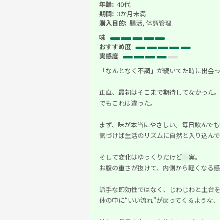
年齢:
40代
期間:
3か月未満
購入目的:
腸活, 体調管理
味
おすすめ度
実感度
「なんとなく不調」が続いてた時に出会
正直、最初はそこまで期待してなかった
でもこれは違った。
まず、味が本当にやさしい。毎日飲んで
気づけば生活のリズムに自然と入り込ん
そして変化はゆっくりだけど
＊
実。
お腹の重さが抜けて、内側から軽くなる感
派手な即効性ではなく、じわじわと土台
体の中に“いい流れ”が戻ってくるような