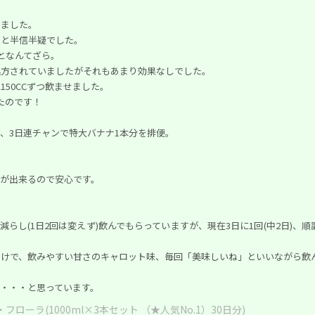
しました。
？と半信半疑でした。
となんてざら。
処方されていましたがそれもあまり効果なしでした。
50CCずつ飲ませました。
出たのです！
、3日連チャンで特大バナナ1本分を排便。
が出来るので安心です。
に減らし(1日2回は変えず)飲んでもらっていますが、現在3日に1回(中2日)、
わけで、飲みやすい甘さのキャロット味、毎回「美味しいね」といいながら飲
・・・と思っています。
フローラ(1000ml×3本セット （★人気No.1）30日分)