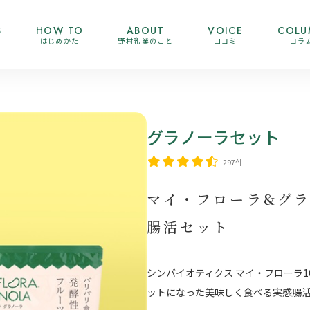
S
HOW TO
ABOUT
VOICE
COLU
はじめかた
野村乳業のこと
口コミ
コラ
グラノーラセット
297件
マイ・フローラ&グ
腸活セット
シンバイオティクス マイ・フローラ1
ットになった美味しく食べる実感腸