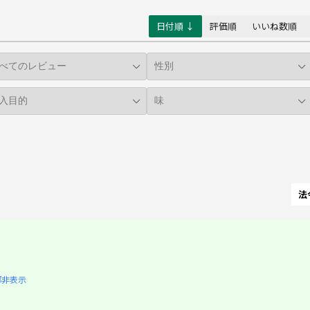
日付順 ↓
評価順
いいね数順
法
部非表示