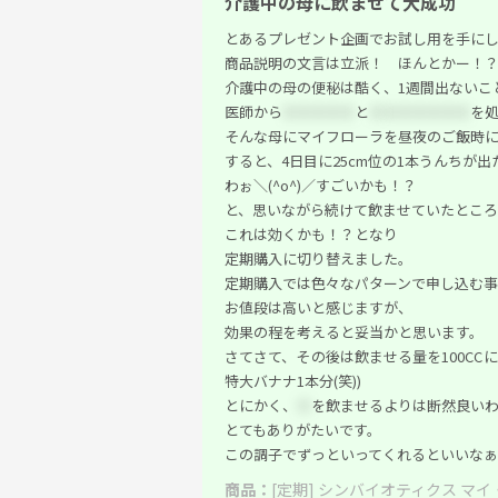
介護中の母に飲ませて大成功
とあるプレゼント企画でお試し用を手に
商品説明の文言は立派！ ほんとかー！
介護中の母の便秘は酷く、1週間出ないこ
医師から
＊＊＊＊＊
と
＊
＊＊＊＊＊＊
を
そんな母にマイフローラを昼夜のご飯時に1
すると、4日目に25cm位の1本うんちが
わぉ＼(^o^)／すごいかも！？
と、思いながら続けて飲ませていたところ
これは効くかも！？となり
定期購入に切り替えました。
定期購入では色々なパターンで申し込む事
お値段は高いと感じますが、
効果の程を考えると妥当かと思います。
さてさて、その後は飲ませる量を100CC
特大バナナ1本分(笑))
とにかく、
＊
を飲ませるよりは断然良い
とてもありがたいです。
この調子でずっといってくれるといいなぁ
商品：
[定期] シンバイオティクス マイ・