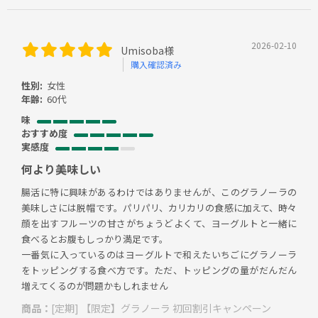
2026-02-10
Umisoba様
購入確認済み
性別:
女性
年齢:
60代
味
おすすめ度
実感度
何より美味しい
腸活に特に興味があるわけではありませんが、このグラノーラの
美味しさには脱帽です。パリパリ、カリカリの食感に加えて、時々
顔を出すフルーツの甘さがちょうどよくて、ヨーグルトと一緒に
食べるとお腹もしっかり満足です。
一番気に入っているのはヨーグルトで和えたいちごにグラノーラ
をトッピングする食べ方です。ただ、トッピングの量がだんだん
増えてくるのが問題かもしれません
商品：
[定期] 【限定】グラノーラ 初回割引キャンペーン