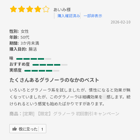
あいみ様
購入確認済み
一部非表示
2026-02-10
性別:
女性
年齢:
50代
期間:
3か月未満
購入目的:
腸活
味
おすすめ度
実感度
たくさんあるグラノーラのなかのベスト
いろいろとグラノーラ系を試しましたが、慣性になると効果が無
くなっていましたが、このグラノーラは結構効果を
＊
感します。続
けられるという感覚も始めたばかりですがあります。
商品：
[定期] 【限定】グラノーラ 初回割引キャンペーン
役に立った
1