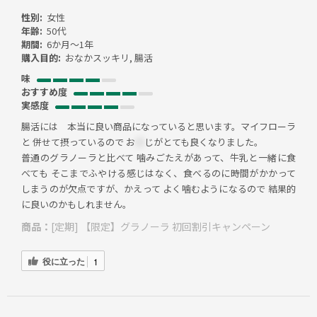
性別:
女性
年齢:
50代
期間:
6か月～1年
購入目的:
おなかスッキリ, 腸活
味
おすすめ度
実感度
腸活には 本当に良い商品になっていると思います。マイフローラ
と 併せて摂っているので お
＊
じがとても良くなりました。
普通のグラノーラと比べて 噛みごたえがあって、牛乳と一緒に食
べても そこまでふやける感じはなく、食べるのに時間がかかって
しまうのが欠点ですが、かえって よく噛むようになるので 結果的
に良いのかもしれません。
商品：
[定期] 【限定】グラノーラ 初回割引キャンペーン
役に立った
1