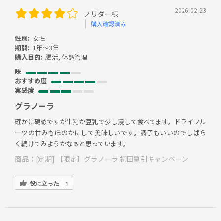
2026-02-23
ノリダー様
購入確認済み
性別:
女性
期間:
1年～3年
購入目的:
腸活, 体調管理
味
おすすめ度
実感度
グラノーラ
確かに硬めですが牛乳か豆乳で少し浸して食べてます。ドライフル
ーツの甘みもほのかにして美味しいです。調子もいいのでしばら
く続けてみようかなぁと思っています。
商品：
[定期] 【限定】グラノーラ 初回割引キャンペーン
役に立った
1