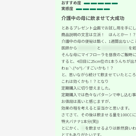
おすすめ度
実感度
介護中の母に飲ませて大成功
とあるプレゼント企画でお試し用を手に
商品説明の文言は立派！ ほんとかー！
介護中の母の便秘は酷く、1週間出ないこ
医師から
＊＊＊＊＊
と
＊
＊＊＊＊＊＊
を
そんな母にマイフローラを昼夜のご飯時に1
すると、4日目に25cm位の1本うんちが
わぉ＼(^o^)／すごいかも！？
と、思いながら続けて飲ませていたところ
これは効くかも！？となり
定期購入に切り替えました。
定期購入では色々なパターンで申し込む事
お値段は高いと感じますが、
効果の程を考えると妥当かと思います。
さてさて、その後は飲ませる量を100CC
特大バナナ1本分(笑))
とにかく、
＊
を飲ませるよりは断然良い
とてもありがたいです。