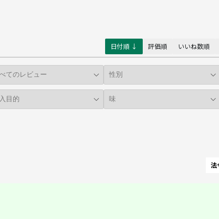
日付順 ↓
評価順
いいね数順
法