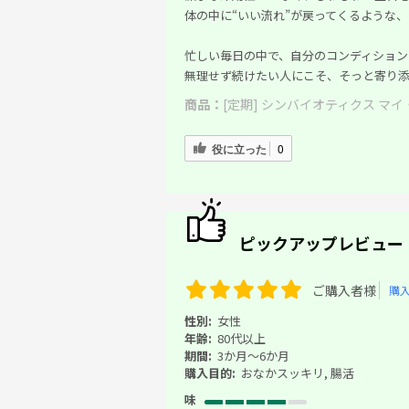
体の中に“いい流れ”が戻ってくるような
忙しい毎日の中で、自分のコンディション
無理せず続けたい人にこそ、そっと寄り添
商品：
[定期] シンバイオティクス マイ・
役に立った
0
ピックアップレビュー
ご購入者様
購
性別:
女性
年齢:
80代以上
期間:
3か月～6か月
購入目的:
おなかスッキリ, 腸活
味