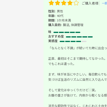
ご購入者様
一
性別:
男性
年齢:
40代
期間:
3か月未満
購入目的:
腸活, 体調管理
味
おすすめ度
実感度
「なんとなく不調」が続いてた時に出会
正直、最初はそこまで期待してなかった
でもこれは違った。
まず、味が本当にやさしい。毎日飲んで
気づけば生活のリズムに自然と入り込ん
そして変化はゆっくりだけど
＊
実。
お腹の重さが抜けて、内側から軽くなる感
派手な即効性ではなく、じわじわと土台