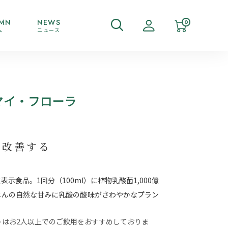
MN
NEWS
0
ム
ニュース
マイ・フローラ
を改善する
示食品。1回分（100ml）に植物乳酸菌1,000億
んじんの自然な甘みに乳酸の酸味がさわやかなプラン
ットはお2人以上でのご飲用をおすすめしておりま