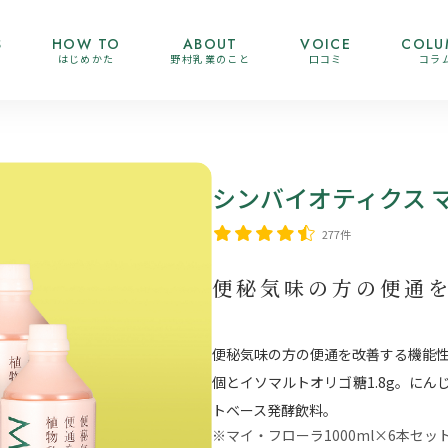
S
HOW TO
ABOUT
VOICE
COLU
はじめかた
野村乳業のこと
口コミ
コラ
シンバイオティクス 
277件
便秘気味の方の便通
便秘気味の方の便通を改善する機能性表
個とイソマルトオリゴ糖1.8g。に
トベース発酵飲料。
※マイ・フローラ1000ml×6本セ