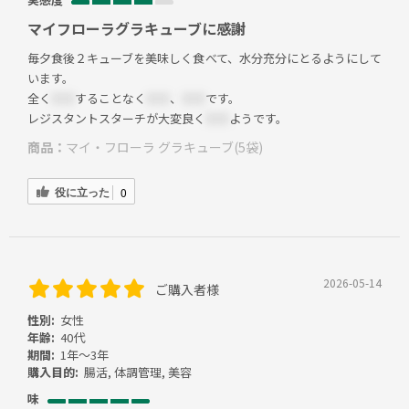
マイフローラグラキューブに感謝
毎夕食後２キューブを美味しく食べて、水分充分にとるようにして
います。
全く
＊＊
することなく
＊＊
、
＊＊
です。
レジスタントスターチが大変良く
＊＊
ようです。
商品：
マイ・フローラ グラキューブ(5袋)
役に立った
0
2026-05-14
ご購入者様
性別:
女性
年齢:
40代
期間:
1年～3年
購入目的:
腸活, 体調管理, 美容
味