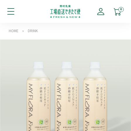
0
HOME
»
DRINK