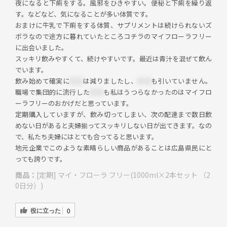
夜になると下痢をする。風邪をひきやすい。便秘と下痢を繰り返
す。などなど、気になることが多い体質です。
おまけに牛乳で下痢をする体質、サプリメントは続けられないズ
ボラなので途方に暮れていたところコチラのマイフローラフリー
に出会いました。
スッキリ飲みやすくて、続けやすいです。最近は青汁を混ぜて飲ん
でいます。
飲み始めて確実に
＊＊
は減りましたし、
＊
＊
も引いていません。
職場で集団的に流行した
＊＊
も私はうつらなかったのはマイフロ
ーラフリーのおかげだと思っています。
定期購入していますが、飲み切ってしまい、次の配達まで数日飲
めない日があると夫婦揃ってスッキリしない日が出てきます。なの
で、私たち夫婦にはとても合ってると思います。
地元企業でこのような素晴らしい商品があることは広島県民にと
っても誇りです。
商品：
[定期] マイ・フローラ フリー(1000ml×2本セット （2
0日分）)
役に立った
0