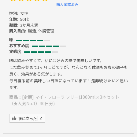
購入確認済み
性別:
女性
年齢:
50代
期間:
3か月未満
購入目的:
腸活, 体調管理
味
おすすめ度
実感度
味は飲みやすくて、私には好みの味で美味しいです。
まだ飲み始めて1ヶ月ほどですが、なんとなく体調もお腹の調子も
良く、効果がある気がします。
毎日寝る前の美味しい日課になっています！是非続けたいと思い
ます。
商品：
[定期] マイ・フローラ フリー(1000ml×3本セット
（★人気No.1）30日分)
役に立った
0