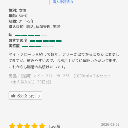
購入確認済み
性別:
女性
年齢:
50代
期間:
3年～5年
購入目的:
腸活, 体調管理, 美容
味
おすすめ度
実感度
マイ・フローラを続けて数年、フリーが出てからこちらに変更し
てますが、飲みやすいので、お風呂上がりに毎晩いただいてます。
これからも腸活の為続けたいです。
商品：
[定期] マイ・フローラ フリー(1000ml×3本セット
（★人気No.1）30日分)
役に立った
0
2026-03-08
Lavi様