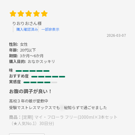
りおりおさん様
購入確認済み
一部非表示
2026-03-07
性別:
女性
年齢:
20代以下
期間:
3か月～6か月
購入目的:
おなかスッキリ
味
おすすめ度
実感度
お腹の調子が良い！
高校３年の娘が愛飲中
受験でストレスマックスでも
＊
秘知らずで過ごせました
商品：
[定期] マイ・フローラ フリー(1000ml×3本セット
（★人気No.1）30日分)