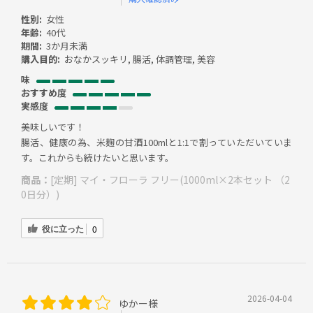
性別:
女性
年齢:
40代
期間:
3か月未満
購入目的:
おなかスッキリ, 腸活, 体調管理, 美容
味
おすすめ度
実感度
美味しいです！
腸活、健康の為、米麹の甘酒100mlと1:1で割っていただいていま
す。これからも続けたいと思います。
商品：
[定期] マイ・フローラ フリー(1000ml×2本セット （2
0日分）)
役に立った
0
2026-04-04
ゆかー様