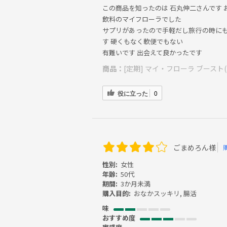
この商品を知ったのは 石丸伸二さんです
飲料のマイフローラでした
サプリがあったので手軽だし旅行の時にも
す 硬くもなく軟便でもない
有難いです 出会えて良かったです
商品：
[定期] マイ・フローラ ブースト(
役に立った
0
ごまめろん様
性別:
女性
年齢:
50代
期間:
3か月未満
購入目的:
おなかスッキリ, 腸活
味
おすすめ度