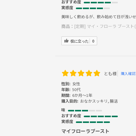
おすすめ度
実感度
美味しく飲めるが、飲み始めて日が浅い
商品：
[定期] マイ・フローラ ブースト(
役に立った
0
とも様
購入確認
性別:
女性
年齢:
50代
期間:
6か月～1年
購入目的:
おなかスッキリ, 腸活
味
おすすめ度
実感度
マイフローラブースト