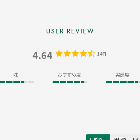
4.64
14件
味
おすすめ度
実感度
日付順 ↓
評価順
い