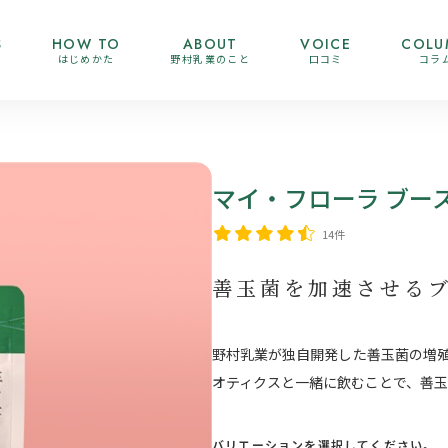
S
HOW TO
ABOUT
VOICE
COLU
はじめかた
野村乳業のこと
口コミ
コラ
マイ・フローラ ブー
14件
善玉菌を加速させる
野村乳業が独自開発した善玉菌の増
オティクスと一緒に飲むことで、善
バリエーションを選択してください。