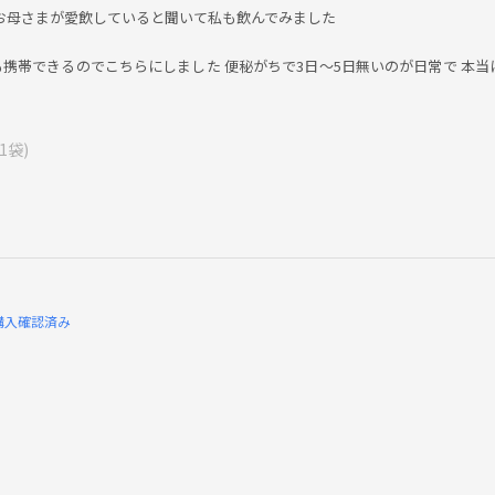
 お母さまが愛飲していると聞いて私も飲んでみました
携帯できるのでこちらにしました 便秘がちで3日〜5日無いのが日常で 本当
1袋)
購入確認済み