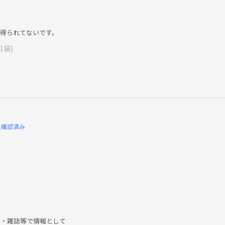
得られてないです。
1袋)
入確認済み
ト・雑誌等で情報として