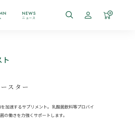
MN
NEWS
0
ム
ニュース
スト
ブースター
殖を加速するサプリメント。乳酸菌飲料等プロバイ
玉菌の働きを力強くサポートします。