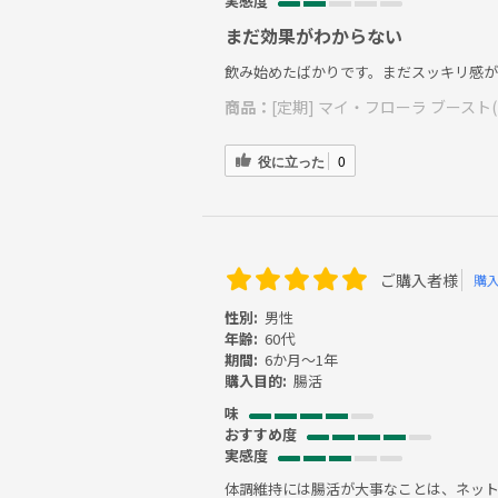
実感度
まだ効果がわからない
飲み始めたばかりです。まだスッキリ感が
商品：
[定期] マイ・フローラ ブースト(
役に立った
0
ご購入者様
購
性別:
男性
年齢:
60代
期間:
6か月～1年
購入目的:
腸活
味
おすすめ度
実感度
体調維持には腸活が大事なことは、ネッ