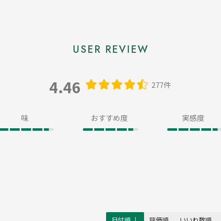
4.46
277件
味
おすすめ度
実感度
日付順 ↓
評価順
いいね数順