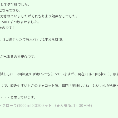
？と半信半疑でした。
となんてざら。
処方されていましたがそれもあまり効果なしでした。
50CCずつ飲ませました。
出たのです！
、3日連チャンで特大バナナ1本分を排便。
が出来るので安心です。
に減らし(1日2回は変えず)飲んでもらっていますが、現在3日に1回(中2日)、
わけで、飲みやすい甘さのキャロット味、毎回「美味しいね」といいながら飲
・・・と思っています。
フローラ(1000ml×3本セット （★人気No.1）30日分)