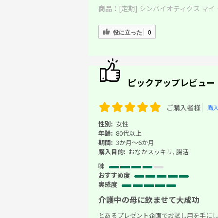
商品：
[定期] シンバイオティクス マイ・
役に立った
0
ピックアップレビュー
ご購入者様
購
性別:
女性
年齢:
80代以上
期間:
3か月～6か月
購入目的:
おなかスッキリ, 腸活
味
おすすめ度
実感度
介護中の母に飲ませて大成功
とあるプレゼント企画でお試し用を手に