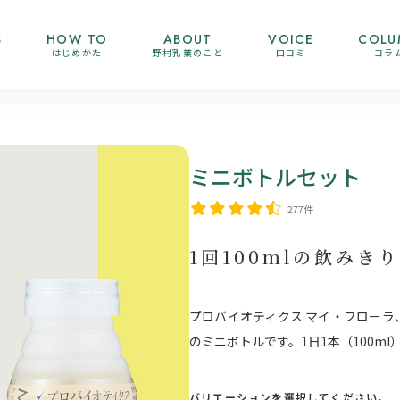
S
HOW TO
ABOUT
VOICE
COLU
はじめかた
野村乳業のこと
口コミ
コラ
ミニボトルセット
277件
1回100mlの飲み
プロバイオティクス マイ・フローラ
のミニボトルです。1日1本（100m
バリエーションを選択してください。