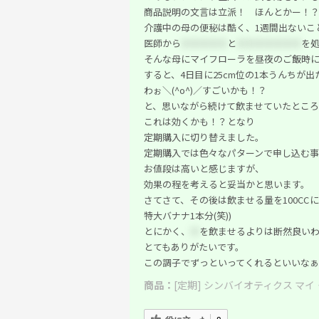
商品説明の文言は立派！ ほんとかー！
介護中の母の便秘は酷く、1週間出ないこ
医師から
＊＊＊＊＊
と
＊
＊＊＊＊＊＊
を
そんな母にマイフローラを昼夜のご飯時に1
すると、4日目に25cm位の1本うんちが
わぉ＼(^o^)／すごいかも！？
と、思いながら続けて飲ませていたところ
これは効くかも！？となり
定期購入に切り替えました。
定期購入では色々なパターンで申し込む事
お値段は高いと感じますが、
効果の程を考えると妥当かと思います。
さてさて、その後は飲ませる量を100CC
特大バナナ1本分(笑))
とにかく、
＊
を飲ませるよりは断然良い
とてもありがたいです。
この調子でずっといってくれるといいなぁ
商品：
[定期] シンバイオティクス マイ・