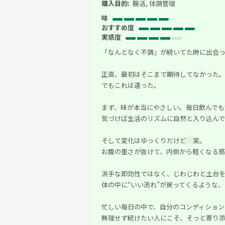
購入目的:
腸活, 体調管理
味
おすすめ度
実感度
「なんとなく不調」が続いてた時に出会
正直、最初はそこまで期待してなかった
でもこれは違った。
まず、味が本当にやさしい。毎日飲んで
気づけば生活のリズムに自然と入り込ん
そして変化はゆっくりだけど
＊
実。
お腹の重さが抜けて、内側から軽くなる感
派手な即効性ではなく、じわじわと土台
体の中に“いい流れ”が戻ってくるような
忙しい毎日の中で、自分のコンディション
無理せず続けたい人にこそ、そっと寄り添