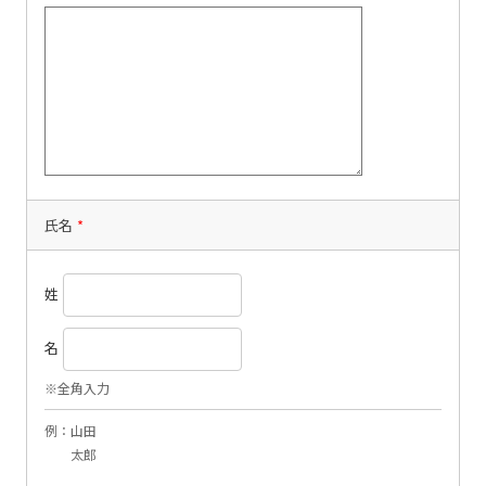
氏名
*
姓
名
※全角入力
例：山田
太郎