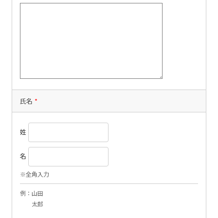
氏名
*
姓
名
※全角入力
例：山田
太郎